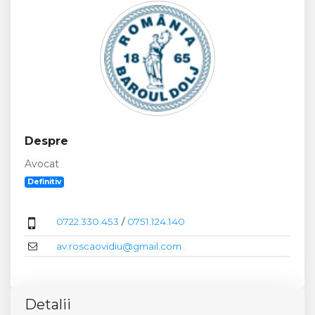
Despre
Avocat
Definitiv
0722.330.453
/
0751.124.140
av.roscaovidiu@gmail.com
Detalii