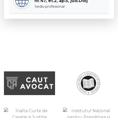
nr.47, et.2, ap.5, jud.Dolj
Sediu profesional