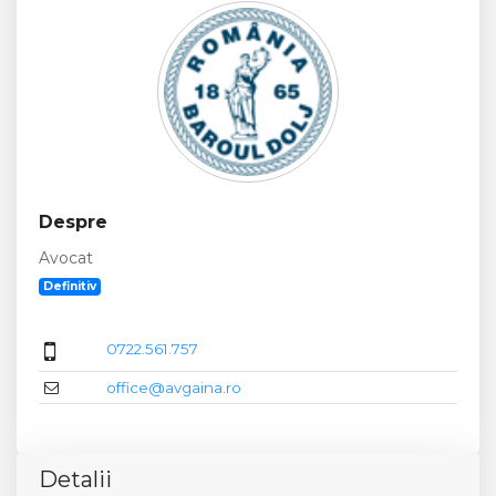
Despre
Avocat
Definitiv
0722.561.757
office@avgaina.ro
Detalii