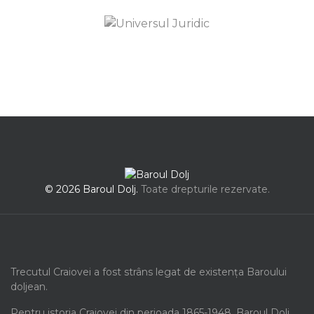
© 2026 Baroul Dolj.
Toate drepturile rezervate.
Trecutul Craiovei a fost strâns legat de existența Baroului
doljean.
Pentru istoria Craiovei din perioada 1865-1948, Baroul Dolj