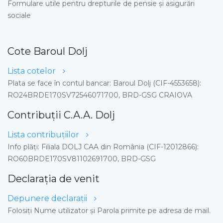
Formulare utile pentru drepturile de pensie şi asigurări
sociale
Cote Baroul Dolj
Lista cotelor
Plata se face în contul bancar: Baroul Dolj (CIF-4553658):
RO24BRDE170SV72546071700, BRD-GSG CRAIOVA
Contribuții C.A.A. Dolj
Lista contribuțiilor
Info plăţi: Filiala DOLJ CAA din România (CIF-12012866):
RO60BRDE170SV81102691700, BRD-GSG
Declarația de venit
Depunere declaraţii
Folosiți Nume utilizator și Parola primite pe adresa de mail.