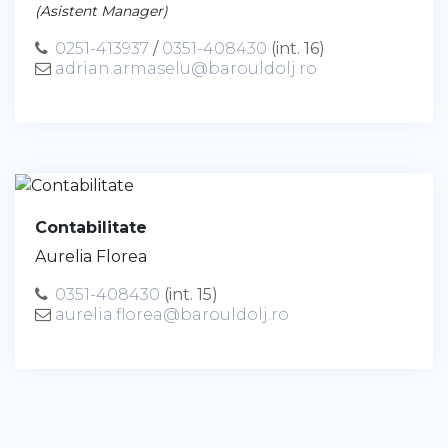
(Asistent Manager)
0251-413937
/
0351-408430
(int. 16)
adrian.armaselu@barouldolj.ro
Contabilitate
Aurelia Florea
0351-408430
(int. 15)
aurelia.florea@barouldolj.ro