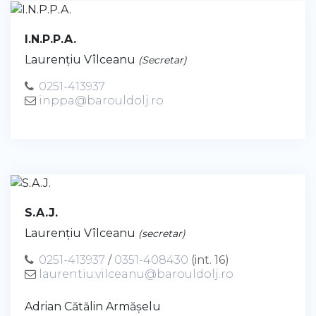
I.N.P.P.A.
Laurenţiu Vîlceanu
(Secretar)
0251-413937
inppa@barouldolj.ro
S.A.J.
Laurenţiu Vîlceanu
(secretar)
0251-413937
/
0351-408430
(int. 16)
laurentiu.vilceanu@barouldolj.ro
Adrian Cătălin Armășelu