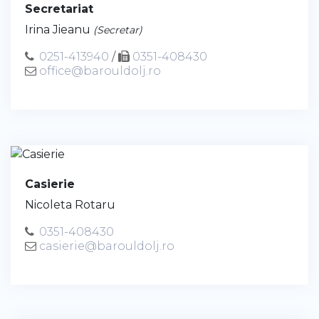
Secretariat
Irina Jieanu
(Secretar)
0251-413940
/
0351-408430
office@barouldolj.ro
Casierie
Nicoleta Rotaru
0351-408430
casierie@barouldolj.ro