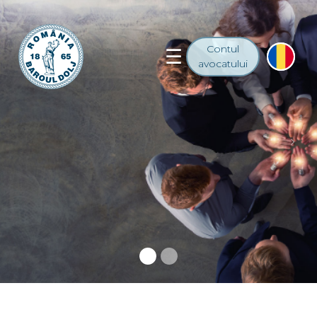
Contul
avocatului
Previous
Nex