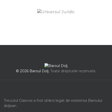
© 2026 Baroul Dolj.
Toate drepturile rezervate.
Trecutul Craiovei a fost strâns legat de existența Baroului
doljean.