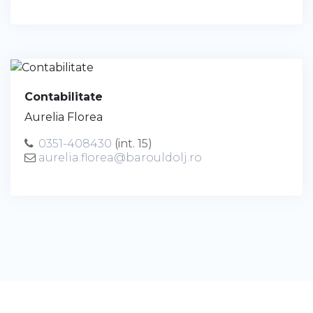
Contabilitate
Aurelia Florea
0351-408430
(int. 15)
aurelia.florea@barouldolj.ro