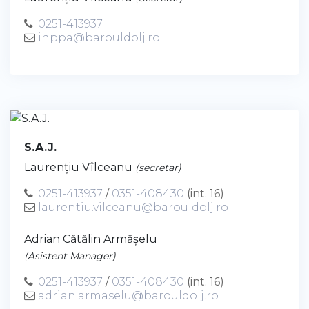
0251-413937
inppa@barouldolj.ro
S.A.J.
Laurenţiu Vîlceanu
(secretar)
0251-413937
/
0351-408430
(int. 16)
laurentiu.vilceanu@barouldolj.ro
Adrian Cătălin Armășelu
(Asistent Manager)
0251-413937
/
0351-408430
(int. 16)
adrian.armaselu@barouldolj.ro