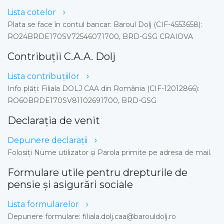
Lista cotelor
Plata se face în contul bancar: Baroul Dolj (CIF-4553658):
RO24BRDE170SV72546071700, BRD-GSG CRAIOVA
Contribuții C.A.A. Dolj
Lista contribuțiilor
Info plăţi: Filiala DOLJ CAA din România (CIF-12012866):
RO60BRDE170SV81102691700, BRD-GSG
Declarația de venit
Depunere declaraţii
Folosiți Nume utilizator și Parola primite pe adresa de mail.
Formulare utile pentru drepturile de
pensie și asigurări sociale
Lista formularelor
Depunere formulare: filiala.dolj.caa@barouldolj.ro