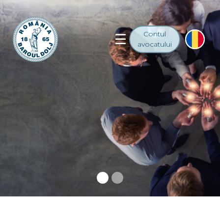
Contul
avocatului
Previous
Nex