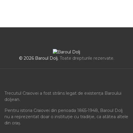
© 2026 Baroul Dolj.
Toate drepturile rezervate.
Trecutul Craiovei a fost strâns legat de existența Baroului
doljean.
Pentru istoria Craiovei din perioada 1865-1948, Baroul Dolj
nu a reprezentat doar o instituție cu tradiție, ca atâtea altele
din oraș.