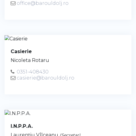
office@barouldolj.ro
Casierie
Nicoleta Rotaru
0351-408430
casierie@barouldolj.ro
I.N.P.P.A.
Laurenţiu Vîlceanu
(Secretar)