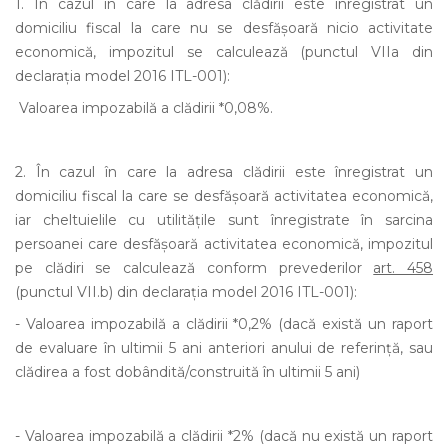
1. În cazul în care la adresa clădirii este înregistrat un
domiciliu fiscal la care nu se desfăşoară nicio activitate
economică, impozitul se calculează (punctul VIIa din
declaraţia
model 2016 ITL-001)
:
Valoarea impozabilă a clădirii *0,08%.
2. În cazul în care la adresa clădirii este înregistrat un
domiciliu fiscal la care se desfăşoară activitatea economică,
iar cheltuielile cu utilităţile sunt înregistrate în sarcina
persoanei care desfăşoară activitatea economică, impozitul
pe clădiri se calculează conform prevederilor
art. 458
(punctul VII.b) din declaraţia
model 2016 ITL-001)
:
- Valoarea impozabilă a clădirii *0,2% (dacă există un raport
de evaluare în ultimii 5 ani anteriori anului de referinţă, sau
clă
direa a fost dobândită/construită în ultimii 5 ani)
-
Valoarea impozabilă a clădirii *2% (dacă nu există un raport