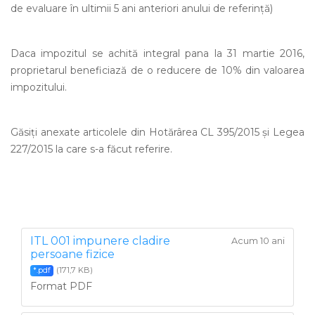
de evaluare în ultimii 5 ani anteriori anului de referinţă)
Daca impozitul se achită integral pana la 31 martie 2016,
proprietarul beneficiază de o reducere de 10% din valoarea
impozitului.
Găsiţi anexate articolele din Hotărârea CL 395/2015 și Legea
227/2015 la care s-a făcut referire.
ITL 001 impunere cladire
Acum 10 ani
persoane fizice
(171,7 KB)
*.pdf
Format PDF