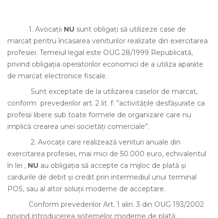
1. Avocații
NU
sunt obligați să utilizeze case de
marcat pentru încasarea veniturilor realizate din exercitarea
profesiei. Temeiul legal este OUG 28/1999 Republicată,
privind obligaţia operatorilor economici de a utiliza aparate
de marcat electronice fiscale.
Sunt exceptate de la utilizarea caselor de marcat,
conform prevederilor art. 2 lit. f: ”activitățile desfășurate ca
profesii libere sub toate formele de organizare care nu
implică crearea unei societăți comerciale”.
2. Avocații care realizează venituri anuale din
exercitarea profesiei, mai mici de 50.000 euro, echivalentul
în lei ,
NU
au obligația să accepte ca mijloc de plată și
cardurile de debit și credit prin intermediul unui terminal
POS, sau al altor soluții moderne de acceptare.
Conform prevederilor Art. 1 alin. 3 din OUG 193/2002
privind introducerea sistemelor moderne de plată: