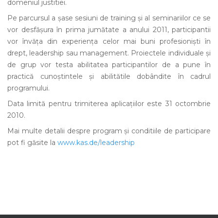
domeniul justitiei.
Pe parcursul a şase sesiuni de training şi al seminariilor ce se
vor desfăşura în prima jumătate a anului 2011, participantii
vor învăţa din experienţa celor mai buni profesionişti în
drept, leadership sau management. Proiectele individuale şi
de grup vor testa abilitatea participantilor de a pune în
practică cunoştintele şi abilitătile dobândite în cadrul
programului.
Data limită pentru trimiterea aplicaţiilor este 31 octombrie
2010.
Mai multe detalii despre program şi conditiile de participare
pot fi găsite la
www.kas.de/leadership