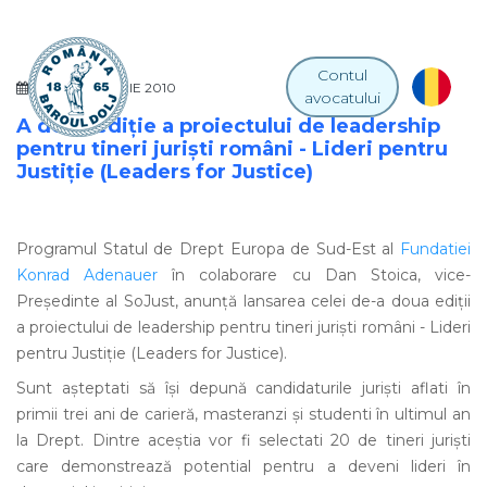
Contul
05 OCTOMBRIE 2010
avocatului
A doua ediţie a proiectului de leadership
pentru tineri jurişti români - Lideri pentru
Justiţie (Leaders for Justice)
Programul Statul de Drept Europa de Sud-Est al
Fundatiei
Konrad Adenauer
în colaborare cu Dan Stoica, vice-
Preşedinte al SoJust, anunţă lansarea celei de-a doua ediţii
a proiectului de leadership pentru tineri jurişti români - Lideri
pentru Justiţie (Leaders for Justice).
Sunt aşteptati să îşi depună candidaturile jurişti aflati în
primii trei ani de carieră, masteranzi şi studenti în ultimul an
la Drept. Dintre aceştia vor fi selectati 20 de tineri jurişti
care demonstrează potential pentru a deveni lideri în