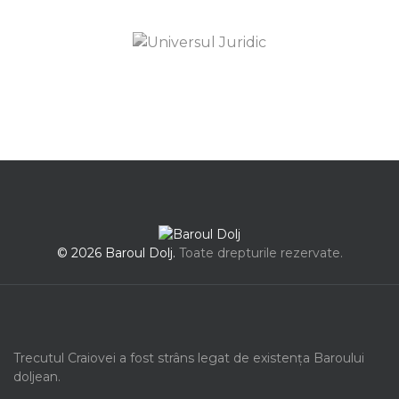
© 2026 Baroul Dolj.
Toate drepturile rezervate.
Trecutul Craiovei a fost strâns legat de existența Baroului
doljean.