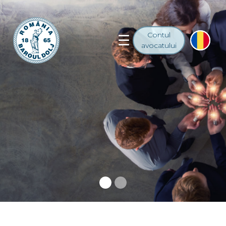
Contul
avocatului
Previous
Nex