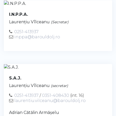
I.N.P.P.A.
Laurenţiu Vîlceanu
(Secretar)
0251-413937
inppa@barouldolj.ro
S.A.J.
Laurenţiu Vîlceanu
(secretar)
0251-413937
/
0351-408430
(int. 16)
laurentiu.vilceanu@barouldolj.ro
Adrian Cătălin Armășelu