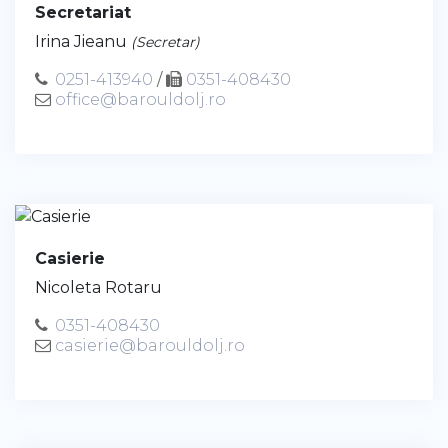
Secretariat
Irina Jieanu
(Secretar)
0251-413940
/
0351-408430
office@barouldolj.ro
Casierie
Nicoleta Rotaru
0351-408430
casierie@barouldolj.ro