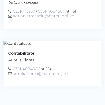
(Asistent Manager)
0251-413937
/
0351-408430
(int. 16)
adrian.armaselu@barouldolj.ro
Contabilitate
Aurelia Florea
0351-408430
(int. 15)
aurelia.florea@barouldolj.ro