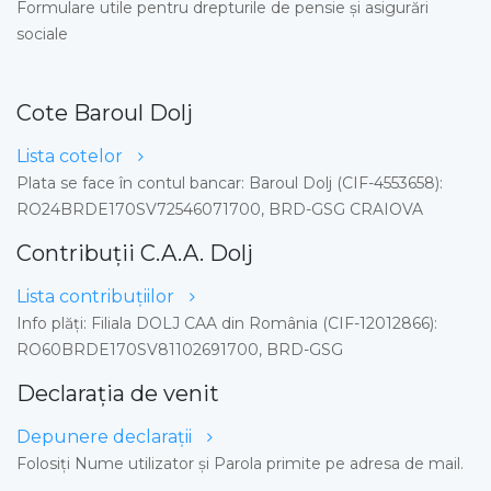
Formulare utile pentru drepturile de pensie şi asigurări
sociale
Cote Baroul Dolj
Lista cotelor
Plata se face în contul bancar: Baroul Dolj (CIF-4553658):
RO24BRDE170SV72546071700, BRD-GSG CRAIOVA
Contribuții C.A.A. Dolj
Lista contribuțiilor
Info plăţi: Filiala DOLJ CAA din România (CIF-12012866):
RO60BRDE170SV81102691700, BRD-GSG
Declarația de venit
Depunere declaraţii
Folosiți Nume utilizator și Parola primite pe adresa de mail.