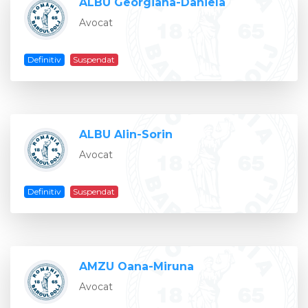
ALBU Georgiana-Daniela
Avocat
Definitiv
Suspendat
ALBU Alin-Sorin
Avocat
Definitiv
Suspendat
AMZU Oana-Miruna
Avocat