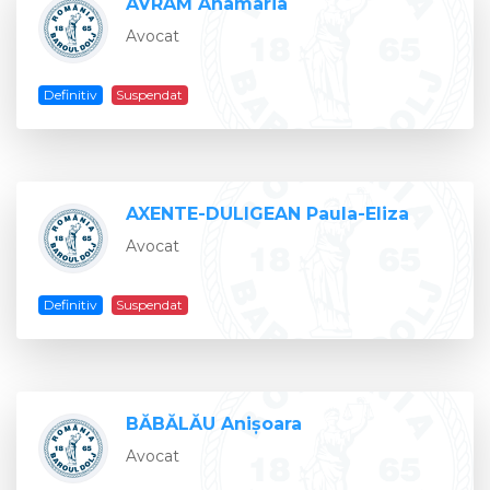
AVRAM Anamaria
Avocat
Definitiv
Suspendat
AXENTE-DULIGEAN Paula-Eliza
Avocat
Definitiv
Suspendat
BĂBĂLĂU Anişoara
Avocat