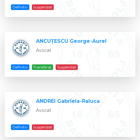
Definitiv
Suspendat
ANCUŢESCU George-Aurel
Avocat
Definitiv
Transferat
Suspendat
ANDREI Gabriela-Raluca
Avocat
Definitiv
Suspendat