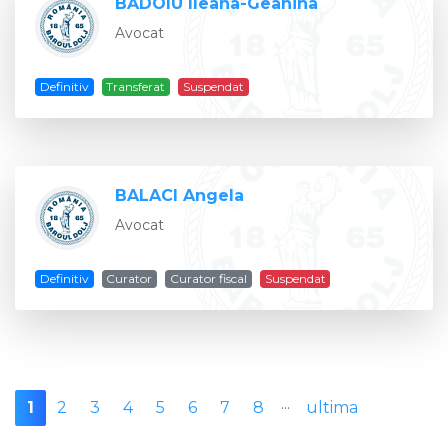
BĂDOIU Ileana-Geanina
Avocat
Definitiv
Transferat
Suspendat
BALACI Angela
Avocat
Definitiv
Curator
Curator fiscal
Suspendat
...
1
2
3
4
5
6
7
8
ultima