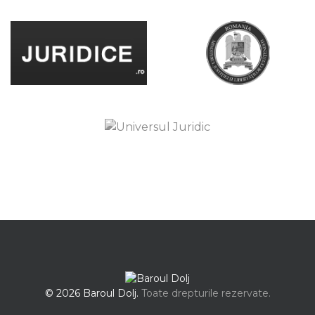
© 2026 Baroul Dolj.
Toate drepturile rezervate.