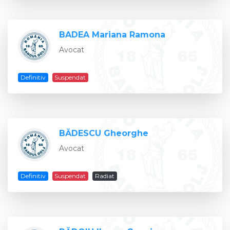
BADEA Mariana Ramona
Avocat
Definitiv
Suspendat
BĂDESCU Gheorghe
Avocat
Definitiv
Suspendat
Radiat