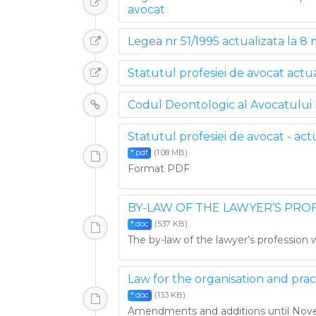
avocat
Legea nr 51/1995 actualizata la 8 
Statutul profesiei de avocat actu
Codul Deontologic al Avocatulu
Statutul profesiei de avocat - ac
(1.08 MB)
*.pdf
Format PDF
BY-LAW OF THE LAWYER’S PRO
(537 KB)
*.doc
The by-law of the lawyer’s profession w
Law for the organisation and prac
(133 KB)
*.doc
Amendments and additions until Nove