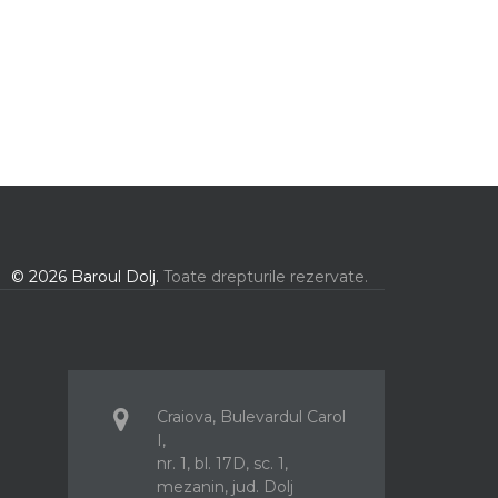
© 2026 Baroul Dolj.
Toate drepturile rezervate.
Craiova, Bulevardul Carol
I,
nr. 1, bl. 17D, sc. 1,
mezanin, jud. Dolj