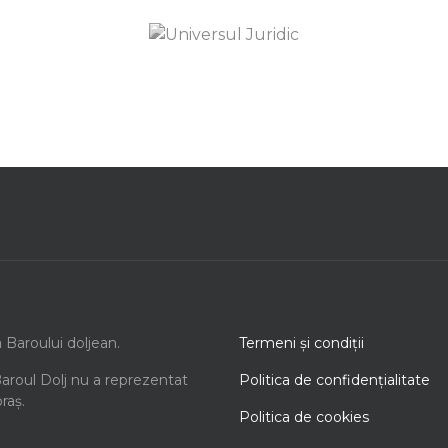
a Baroului doljean.
Termeni şi condiţii
Baroul Dolj nu a reprezentat
Politica de confidenţialitate
oraș.
Politica de cookies