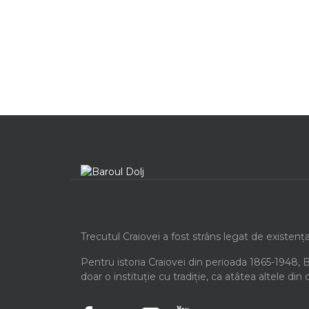
Trecutul Craiovei a fost strâns legat de existenț
Pentru istoria Craiovei din perioada 1865-1948, 
doar o instituție cu tradiție, ca atâtea altele din 