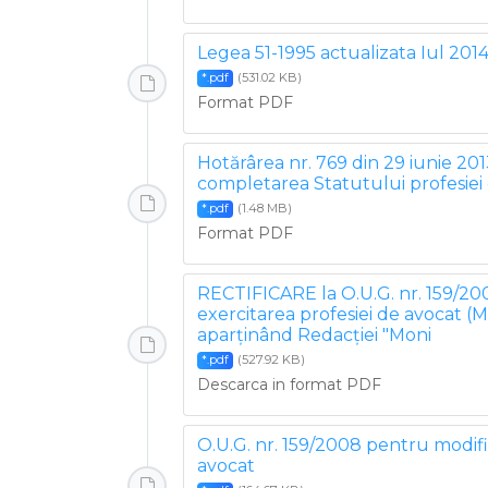
Legea 51-1995 actualizata Iul 201
(531.02 KB)
*.pdf
Format PDF
Hotărârea nr. 769 din 29 iunie 201
completarea Statutului profesiei
(1.48 MB)
*.pdf
Format PDF
RECTIFICARE la O.U.G. nr. 159/200
exercitarea profesiei de avocat (M
aparţinând Redacţiei "Moni
(527.92 KB)
*.pdf
Descarca in format PDF
O.U.G. nr. 159/2008 pentru modific
avocat