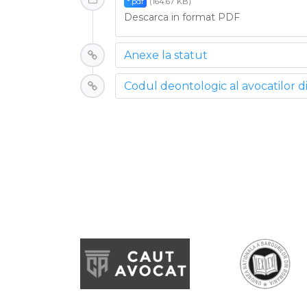
(164.67 KB)
*.pdf
Descarca in format PDF
Anexe la statut
Codul deontologic al avocatilor