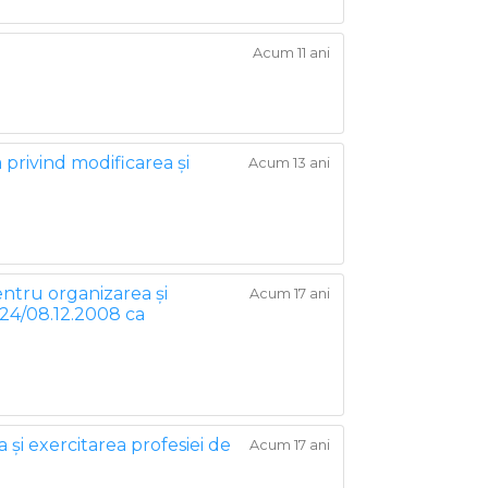
Acum 11 ani
 privind modificarea şi
Acum 13 ani
entru organizarea şi
Acum 17 ani
 824/08.12.2008 ca
 şi exercitarea profesiei de
Acum 17 ani