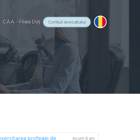
C.A.A. - Filiala Dolj
Contul
avocatului
exercitarea profesiei de
Acum 6 ani