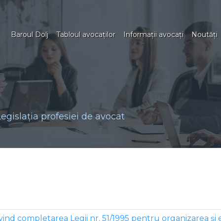
Baroul Dolj
Tabloul avocaţilor
Informaţii avocaţi
Noutăţi
Legislaţia profesiei de avocat
ivind completarea Legii nr. 51/1995 pentru organizarea şi 