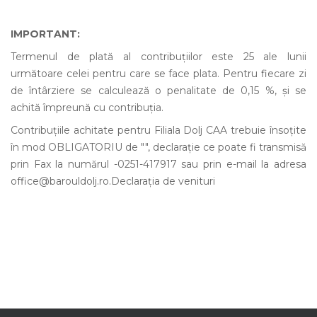
IMPORTANT:
Termenul de plată al contribuţiilor este 25 ale lunii
următoare celei pentru care se face plata. Pentru fiecare zi
de întârziere se calculează o penalitate de 0,15 %, şi se
achită împreună cu contribuţia.
Contribuţiile achitate pentru Filiala Dolj CAA trebuie însoţite
în mod OBLIGATORIU de "", declaraţie ce poate fi transmisă
prin Fax la numărul -0251-417917 sau prin e-mail la adresa
office@barouldolj.ro.
Declaraţia de venituri