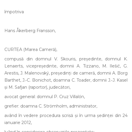
împotriva
Hans Åkerberg Fransson,
CURTEA (Marea Cameră),
compusă din domnul V. Skouris, președinte, domnul K.
Lenaerts, vicepreședinte, domnii A. Tizzano, M. Ilešič, G.
Arestis, J. Malenovský, președinți de cameră, domnii A. Borg
Barthet, J.‑C. Bonichot, doamna C. Toader, domnii J.‑J. Kasel
și M. Safjan (raportor), judecători,
avocat general: domnul P. Cruz Villalón,
grefier: doamna C. Strömholm, administrator,
având în vedere procedura scrisă și în urma ședinței din 24
ianuarie 2012,