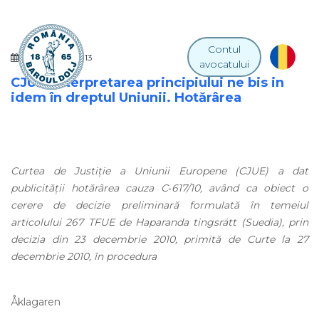
Contul
07 MARTIE 2013
avocatului
CJUE. Interpretarea principiului ne bis in
idem în dreptul Uniunii. Hotărârea
Curtea de Justiţie a Uniunii Europene (CJUE) a dat
publicităţii hotărârea cauza C‑617/10, având ca obiect o
cerere de decizie preliminară formulată în temeiul
articolului 267 TFUE de Haparanda tingsrätt (Suedia), prin
decizia din 23 decembrie 2010, primită de Curte la 27
decembrie 2010, în procedura
Åklagaren