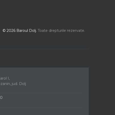
© 2026 Baroul Dolj.
Toate drepturile rezervate.
rol I,
ezanin, jud. Dolj
00