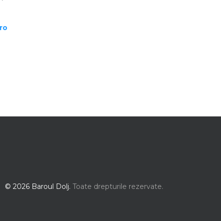
ro
© 2026 Baroul Dolj.
Toate drepturile rezervate.