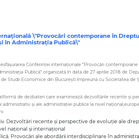
ernațională \"Provocări contemporane în Dreptu
i în Administrația Publică\"
desfășurarea Conferinței internaționale "Provocări contemporane 
Administrația Publică" organizată în data de 27 aprilie 2018 de D
de Studii Economice din București împreună cu Societatea de Ști
latformă de dezbateri care examinează dezvoltările recente și pe
i administrativ și ale administrației publice la nivel național,europe
i:
iv. Dezvoltări recente și perspective de evoluție ale dre
vel național și internațional
ică. Provocări ale abordării interdisciplinare în administra