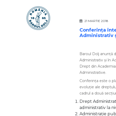
21 MARTIE 2018
Conferința int
Administrativ ș
Baroul Dolj anunță 
Administrativ și în 
Drept din Academia 
Administrative.
Conferința este o p
evoluție ale dreptulu
cadrul a două secțiun
Drept Administrat
administrativ la ni
Administrație publ