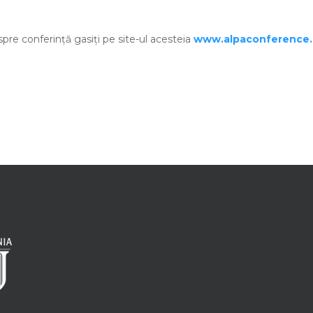
spre conferință gasiți pe site-ul acesteia
www.alpaconference.