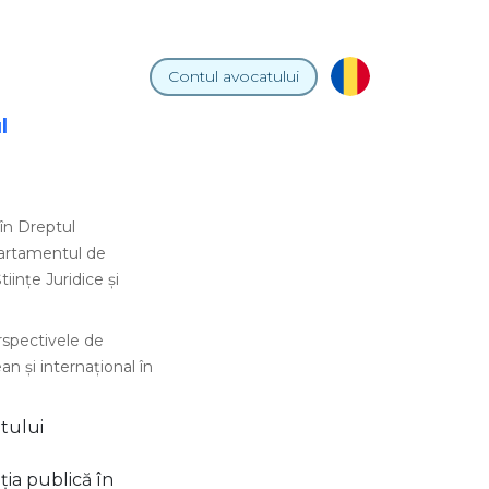
Contul
avocatului
l
în Dreptul
epartamentul de
ințe Juridice și
rspectivele de
an și internațional în
ptului
ția publică în