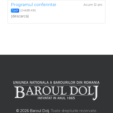
Programul conferintei
Acum 12 ani
(246,85 KB)
*.pdf
(descarcă)
© 2026 Baroul Dolj.
Toate drepturile rezervate.