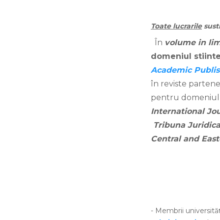
Toate lucrarile
susti
În
volume in lim
domeniul stiinte
Academic Publis
în reviste
partene
pentru domeniul s
International Jo
Tribuna Juridic
Central and Eas
- Membrii universităț