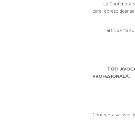
La Conferinta se pot
care doresc doar sa
Participantii au opo
TOȚI AVOCAȚII 
PROFESIONALĂ.
Conferinta va avea 