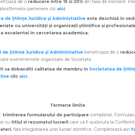
eficiaza de o
reducere intre 15 si 20%
din taxa de inscriere. Pe
uțiilor/firmelor partenere clic
aici
.
a de Științe Juridice și Administrative
este deschisă în vede
riate cu universități și organizații științifice și profesiona
a excelentei in cercetarea academica.
i de Științe Juridice și Administrative
beneficiaza de o
reduc
 toate evenimentele organizate de Societate.
iti sa dobanditi calitatea de membru in
Societatea de Științ
tive
clic
aici
.
Termene limita
5
:
trimiterea
formularului de participare
completat. Formularul
fie cu
titlul si rezumatul lucrarii
care va fi sustinuta la Conferint
ateri
, fara inregistrarea unei lucrari stiintifice. Completează aici
f