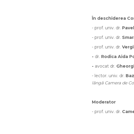
În deschiderea Con
- prof. univ. dr.
Pave
- prof. univ. dr.
Smar
- prof. univ. dr.
Vergi
-
dr.
Rodica Aida P
-
avocat dr.
Gheorg
- lector. univ. dr.
Baz
lângă Camera de Com
Moderator
- prof. univ. dr.
Came