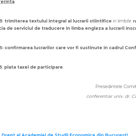
erinta
.
5
:
trimiterea textului integral al lucrarii stiintifice
in limbile
r
ia de serviciul de traducere in limba engleza a lucrarii insc
5:
confirmarea lucrarilor care vor fi sustinute in cadrul Conf
5
:
plata taxei de participare
.
Presedintele Comit
conferentiar univ. dr. 
Drept al Academiei de Studii Economice din Bucuresti