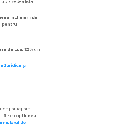
ntru a vedea lista
rea încheierii de
le pentru
ere de cca. 25%
din
e Juridice și
 de participare
a, fie cu
optiunea
ormularul de