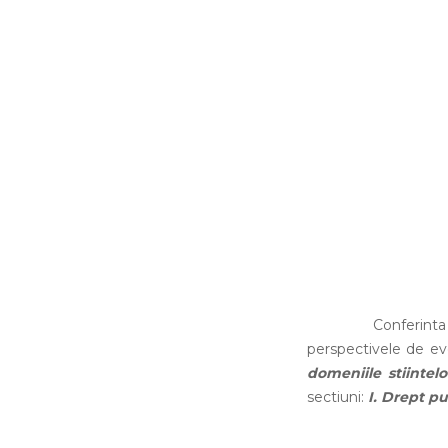
Conferinta este o
perspectivele de evo
domeniile stiintelo
sectiuni:
I. Drept pu