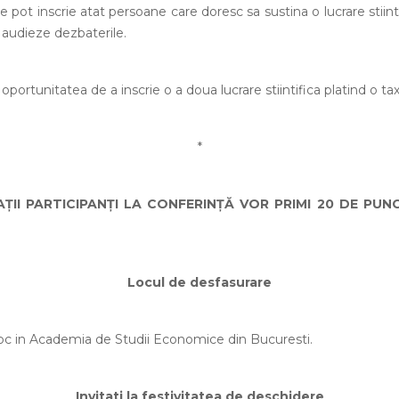
 inscrie atat persoane care doresc sa sustina o lucrare stiinti
 audieze dezbaterile.
rtunitatea de a inscrie o a doua lucrare stiintifica platind o ta
*
PARTICIPANȚI LA CONFERINȚĂ VOR PRIMI 20 DE PUNC
Locul de desfasurare
loc in Academia de Studii Economice din Bucuresti.
Invitati la festivitatea de deschidere