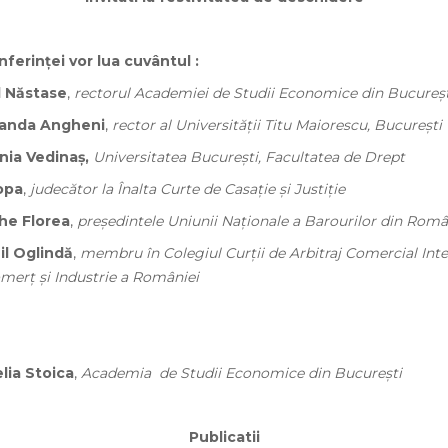
ferinței vor lua cuvântul :
l Năstase
,
rectorul Academiei de Studii Economice din Bucureșt
anda Angheni
,
rector al Universității Titu Maiorescu, București
nia Vedinaș,
Universitatea București, Facultatea de Drept
opa
,
judecător la Înalta Curte de Casație și Justiție
he Florea
,
președintele Uniunii Naționale a Barourilor din Româ
il Oglindă
,
membru în Colegiul Curţii de Arbitraj Comercial Inte
erţ şi Industrie a României
lia Stoica
,
Academia de Studii Economice din București
Publicatii