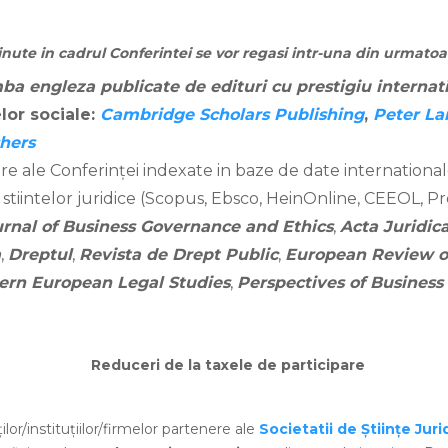
nute in cadrul Conferintei se vor regasi intr-una din urmatoar
ba engleza publicate de edituri cu prestigiu internat
lor sociale:
Cambridge Scholars Publishing
,
Peter La
hers
re ale Conferinței
indexate in baze de date internation
tiintelor juridice (Scopus, Ebsco, HeinOnline, CEEOL, 
urnal of Business Governance and Ethics
,
Acta Juridic
a
,
Dreptul
,
Revista de Drept Public
,
European Review o
tern European Legal Studies
,
Perspectives of Business
Reduceri de la taxele de participare
ilor/instituțiilor/firmelor partenere ale
Societatii de Științe Jurid