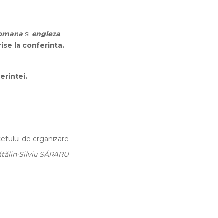
omana
si
engleza
.
rise la conferinta.
erintei.
etului de organizare
Cătălin-Silviu SĂRARU