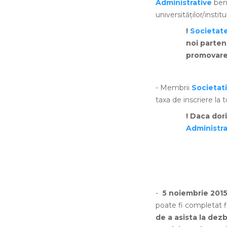
Administrative
ben
universităților/instit
!
Societate
noi partene
promovare
- Membrii
Societati
taxa de inscriere la
! Daca dor
Administra
-
5 noiembrie 201
poate fi completat 
de a
asista la dezb