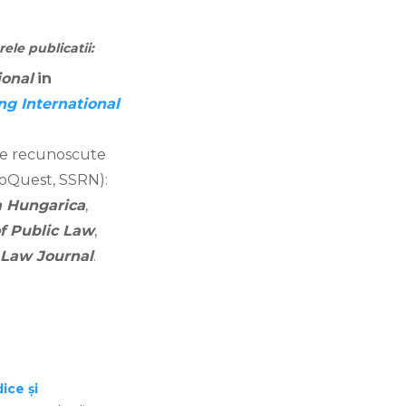
ele publicatii:
ional
in
ng International
ale recunoscute
ProQuest, SSRN)
:
a Hungarica
,
f Public Law
,
 Law Journal
.
ice și