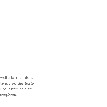
ltarile recente si
nute
lucrari din toate
r-una dintre cele trei
ernațional.