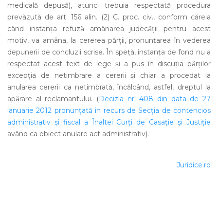
medicală depusă), atunci trebuia respectată procedura
prevăzută de art. 156 alin. (2) C. proc. civ., conform căreia
când instanţa refuză amânarea judecăţii pentru acest
motiv, va amâna, la cererea părţii, pronunţarea în vederea
depunerii de concluzii scrise. În speţă, instanţa de fond nu a
respectat acest text de lege şi a pus în discuţia părţilor
excepţia de netimbrare a cererii şi chiar a procedat la
anularea cererii ca netimbrată, încălcând, astfel, dreptul la
apărare al reclamantului. (
Decizia nr. 408 din data de 27
ianuarie 2012 pronunţată în recurs de Secţia de contencios
administrativ şi fiscal a Înaltei Curţi de Casaţie şi Justiţie
având ca obiect anulare act administrativ).
Juridice.ro