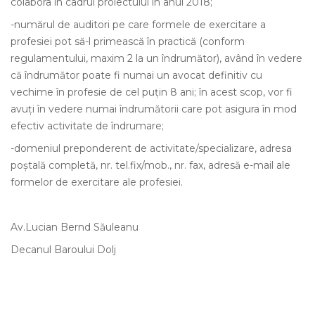
colabora în cadrul proiectului în anul 2018;
-numărul de auditori pe care formele de exercitare a
profesiei pot să-l primească în practică (conform
regulamentului, maxim 2 la un îndrumător), având în vedere
că îndrumător poate fi numai un avocat definitiv cu
vechime în profesie de cel puţin 8 ani; în acest scop, vor fi
avuţi în vedere numai îndrumătorii care pot asigura în mod
efectiv activitate de îndrumare;
-domeniul preponderent de activitate/specializare, adresa
poştală completă, nr. tel.fix/mob., nr. fax, adresă e-mail ale
formelor de exercitare ale profesiei.
Av.Lucian Bernd Săuleanu
Decanul Baroului Dolj