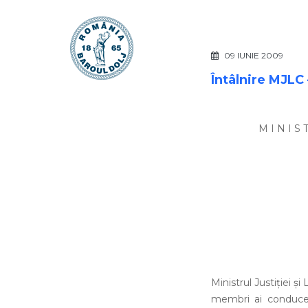
09 IUNIE 2009
Întâlnire MJLC 
M I N I S 
Ministrul Justiţiei şi
membri ai conduceri