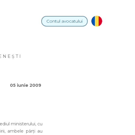
Contul
avocatului
E N E Ş T I
05 iunie 2009
sediul ministerului, cu
rii, ambele părţi au