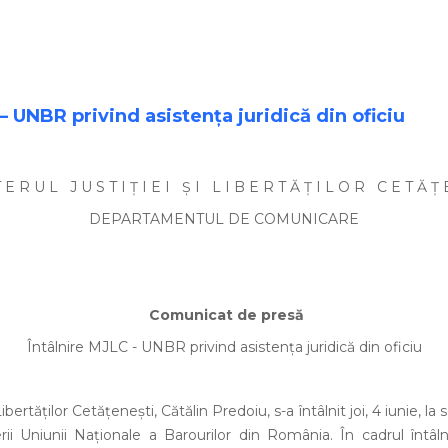
– UNBR privind asistenţa juridică din oficiu
T E R U L J U S T I Ţ I E I Ş I L I B E R T Ă Ţ I L O R C E T Ă Ţ 
DEPARTAMENTUL DE COMUNICARE
Comunicat de presă
Întâlnire MJLC - UNBR privind asistenţa juridică din oficiu
 Libertăţilor Cetăţeneşti, Cătălin Predoiu, s-a întâlnit joi, 4 iunie, la 
i Uniunii Naţionale a Barourilor din România. În cadrul întâlni