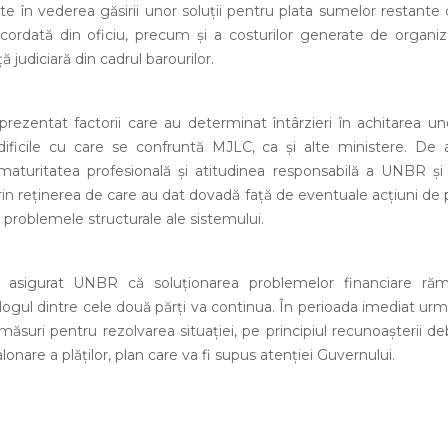
tate în vederea găsirii unor soluţii pentru plata sumelor restante
 acordată din oficiu, precum şi a costurilor generate de organiz
ţă judiciară din cadrul barourilor.
a prezentat factorii care au determinat întârzieri în achitarea uno
e dificile cu care se confruntă MJLC, ca şi alte ministere. De
t maturitatea profesională şi atitudinea responsabilă a UNBR şi 
 prin reţinerea de care au dat dovadă faţă de eventuale acţiuni de
 problemele structurale ale sistemului.
i a asigurat UNBR că soluţionarea problemelor financiare răm
ialogul dintre cele două părţi va continua. În perioada imediat ur
ăsuri pentru rezolvarea situaţiei, pe principiul recunoaşterii debi
nare a plăţilor, plan care va fi supus atenţiei Guvernului.