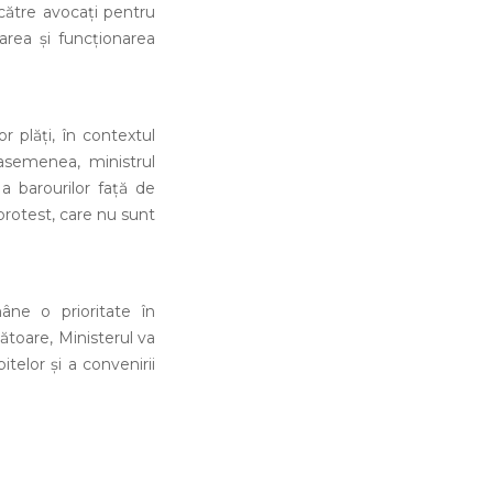
 către avocaţi pentru
area şi funcţionarea
r plăţi, în contextul
 asemenea, ministrul
a barourilor faţă de
 protest, care nu sunt
âne o prioritate în
mătoare, Ministerul va
telor şi a convenirii