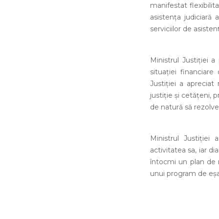
manifestat flexibili
asistenţa judiciară
serviciilor de asisten
Ministrul Justiţiei 
situaţiei financiar
Justiţiei a aprecia
justiţie şi cetăţeni,
de natură să rezolve
Ministrul Justiţie
activitatea sa, iar d
întocmi un plan de m
unui program de eşalo