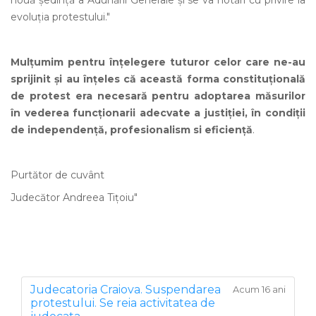
nouă şedinţă a Adunării Generale şi se va hotărî cu privire la
evoluţia protestului."
Mulţumim pentru înţelegere tuturor celor care ne-au
sprijinit şi au înţeles că această forma constituţională
de protest era necesară pentru adoptarea măsurilor
în vederea funcţionarii adecvate a justiţiei, în condiţii
de independenţă, profesionalism si eficienţă
.
Purtător de cuvânt
Judecător Andreea Tiţoiu"
Judecatoria Craiova. Suspendarea
Acum 16 ani
protestului. Se reia activitatea de