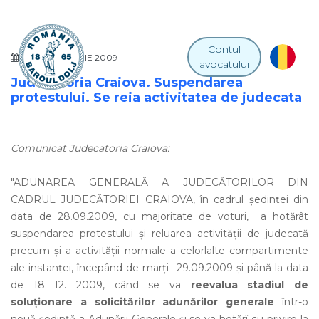
Contul
29 SEPTEMBRIE 2009
avocatului
Judecatoria Craiova. Suspendarea
protestului. Se reia activitatea de judecata
Comunicat Judecatoria Craiova:
"ADUNAREA GENERALĂ A JUDECĂTORILOR DIN
CADRUL JUDECĂTORIEI CRAIOVA, în cadrul şedinţei din
data de 28.09.2009, cu majoritate de voturi, a hotărât
suspendarea protestului şi reluarea activităţii de judecată
precum şi a activităţii normale a celorlalte compartimente
ale instanţei, începând de marţi- 29.09.2009 şi până la data
de 18 12. 2009, când se va
reevalua stadiul de
soluţionare a solicitărilor adunărilor generale
într-o