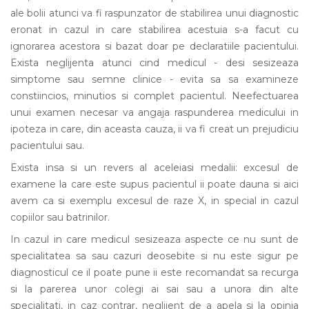
ale bolii atunci va fi raspunzator de stabilirea unui diagnostic
eronat in cazul in care stabilirea acestuia s-a facut cu
ignorarea acestora si bazat doar pe declaratiile pacientului.
Exista neglijenta atunci cind medicul - desi sesizeaza
simptome sau semne clinice - evita sa sa examineze
constiincios, minutios si complet pacientul. Neefectuarea
unui examen necesar va angaja raspunderea medicului in
ipoteza in care, din aceasta cauza, ii va fi creat un prejudiciu
pacientului sau.
Exista insa si un revers al aceleiasi medalii: excesul de
examene la care este supus pacientul ii poate dauna si aici
avem ca si exemplu excesul de raze X, in special in cazul
copiilor sau batrinilor.
In cazul in care medicul sesizeaza aspecte ce nu sunt de
specialitatea sa sau cazuri deosebite si nu este sigur pe
diagnosticul ce il poate pune ii este recomandat sa recurga
si la parerea unor colegi ai sai sau a unora din alte
specialitati, in caz contrar, neglijent de a apela si la opinia