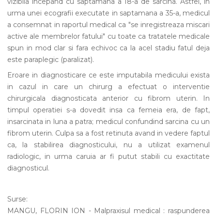
vizibila incepand cu saptamana a 18-a de sarcina. Astfel, in
urma unei ecografii executate in saptamana a 35-a, medicul
a consemnat in raportul medical ca "se inregistreaza miscari
active ale membrelor fatului" cu toate ca tratatele medicale
spun in mod clar si fara echivoc ca la acel stadiu fatul deja
este paraplegic (paralizat).
Eroare in diagnosticare ce este imputabila medicului exista
in cazul in care un chirurg a efectuat o interventie
chirurgicala diagnosticata anterior cu fibrom uterin. In
timpul operatiei s-a dovedit insa ca femeia era, de fapt,
insarcinata in luna a patra; medicul confundind sarcina cu un
fibrom uterin. Culpa sa a fost retinuta avand in vedere faptul
ca, la stabilirea diagnosticului, nu a utilizat examenul
radiologic, in urma caruia ar fi putut stabili cu exactitate
diagnosticul.
Surse:
MANGU, FLORIN ION - Malpraxisul medical : raspunderea