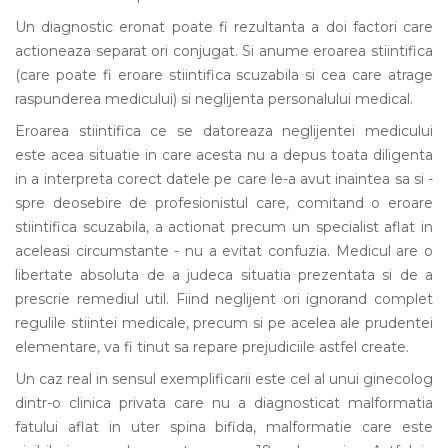
Un diagnostic eronat poate fi rezultanta a doi factori care
actioneaza separat ori conjugat. Si anume eroarea stiintifica
(care poate fi eroare stiintifica scuzabila si cea care atrage
raspunderea medicului) si neglijenta personalului medical.
Eroarea stiintifica ce se datoreaza neglijentei medicului
este acea situatie in care acesta nu a depus toata diligenta
in a interpreta corect datele pe care le-a avut inaintea sa si -
spre deosebire de profesionistul care, comitand o eroare
stiintifica scuzabila, a actionat precum un specialist aflat in
aceleasi circumstante - nu a evitat confuzia. Medicul are o
libertate absoluta de a judeca situatia prezentata si de a
prescrie remediul util. Fiind neglijent ori ignorand complet
regulile stiintei medicale, precum si pe acelea ale prudentei
elementare, va fi tinut sa repare prejudiciile astfel create.
Un caz real in sensul exemplificarii este cel al unui ginecolog
dintr-o clinica privata care nu a diagnosticat malformatia
fatului aflat in uter spina bifida, malformatie care este