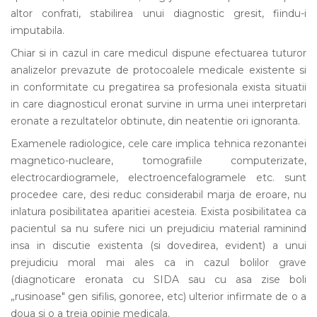
altor confrati, stabilirea unui diagnostic gresit, fiindu-i
imputabila.
Chiar si in cazul in care medicul dispune efectuarea tuturor
analizelor prevazute de protocoalele medicale existente si
in conformitate cu pregatirea sa profesionala exista situatii
in care diagnosticul eronat survine in urma unei interpretari
eronate a rezultatelor obtinute, din neatentie ori ignoranta.
Examenele radiologice, cele care implica tehnica rezonantei
magnetico-nucleare, tomografiile computerizate,
electrocardiogramele, electroencefalogramele etc. sunt
procedee care, desi reduc considerabil marja de eroare, nu
inlatura posibilitatea aparitiei acesteia. Exista posibilitatea ca
pacientul sa nu sufere nici un prejudiciu material raminind
insa in discutie existenta (si dovedirea, evident) a unui
prejudiciu moral mai ales ca in cazul bolilor grave
(diagnoticare eronata cu SIDA sau cu asa zise boli
„rusinoase" gen sifilis, gonoree, etc) ulterior infirmate de o a
doua si o a treia opinie medicala.