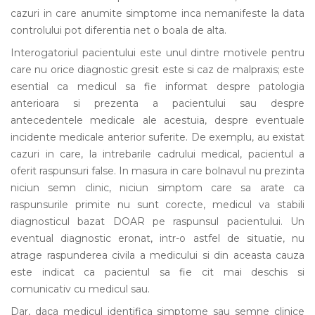
cazuri in care anumite simptome inca nemanifeste la data
controlului pot diferentia net o boala de alta.
Interogatoriul pacientului este unul dintre motivele pentru
care nu orice diagnostic gresit este si caz de malpraxis; este
esential ca medicul sa fie informat despre patologia
anterioara si prezenta a pacientului sau despre
antecedentele medicale ale acestuia, despre eventuale
incidente medicale anterior suferite. De exemplu, au existat
cazuri in care, la intrebarile cadrului medical, pacientul a
oferit raspunsuri false. In masura in care bolnavul nu prezinta
niciun semn clinic, niciun simptom care sa arate ca
raspunsurile primite nu sunt corecte, medicul va stabili
diagnosticul bazat DOAR pe raspunsul pacientului. Un
eventual diagnostic eronat, intr-o astfel de situatie, nu
atrage raspunderea civila a medicului si din aceasta cauza
este indicat ca pacientul sa fie cit mai deschis si
comunicativ cu medicul sau.
Dar, daca medicul identifica simptome sau semne clinice