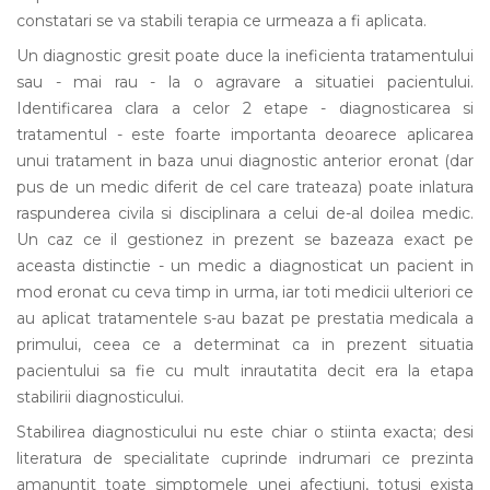
constatari se va stabili terapia ce urmeaza a fi aplicata.
Un diagnostic gresit poate duce la ineficienta tratamentului
sau - mai rau - la o agravare a situatiei pacientului.
Identificarea clara a celor 2 etape - diagnosticarea si
tratamentul - este foarte importanta deoarece aplicarea
unui tratament in baza unui diagnostic anterior eronat (dar
pus de un medic diferit de cel care trateaza) poate inlatura
raspunderea civila si disciplinara a celui de-al doilea medic.
Un caz ce il gestionez in prezent se bazeaza exact pe
aceasta distinctie - un medic a diagnosticat un pacient in
mod eronat cu ceva timp in urma, iar toti medicii ulteriori ce
au aplicat tratamentele s-au bazat pe prestatia medicala a
primului, ceea ce a determinat ca in prezent situatia
pacientului sa fie cu mult inrautatita decit era la etapa
stabilirii diagnosticului.
Stabilirea diagnosticului nu este chiar o stiinta exacta; desi
literatura de specialitate cuprinde indrumari ce prezinta
amanuntit toate simptomele unei afectiuni, totusi exista