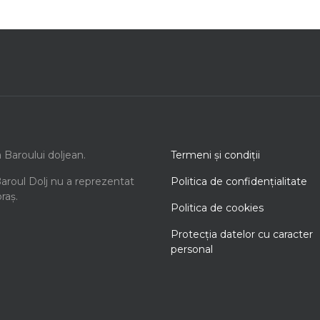
a Baroului doljean.
Termeni şi condiţii
Baroul Dolj nu a reprezentat
Politica de confidenţialitate
oraș.
Politica de cookies
Protecţia datelor cu caracter
personal