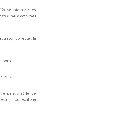
nr.12), vă informăm că
fășurări a activității
alculator conectat la
re pom.
ie 2016.
re pentru sălile de
ești (2), Judecătoria