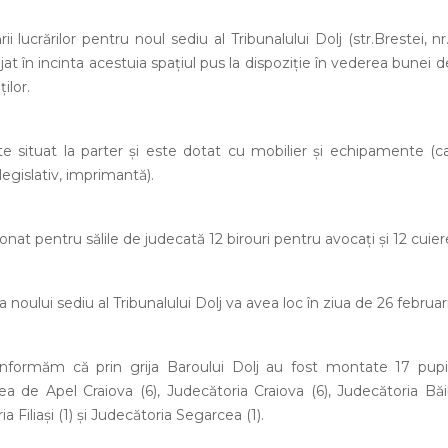
ii lucrărilor pentru noul sediu al Tribunalului Dolj (str.Brestei, 
t în incinta acestuia spațiul pus la dispoziție în vederea bunei des
ilor.
te situat la parter și este dotat cu mobilier și echipamente (c
egislativ, imprimantă).
ionat pentru sălile de judecată 12 birouri pentru avocați și 12 cuie
a noului sediu al Tribunalului Dolj va avea loc în ziua de 26 februar
formăm că prin grija Baroului Dolj au fost montate 17 pupit
a de Apel Craiova (6), Judecătoria Craiova (6), Judecătoria Băil
ia Filiași (1) și Judecătoria Segarcea (1).