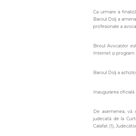
Ca urmare a finalizăr
Baroul Dolj a amenaja
profesionale a avocaț
Biroul Avocaților es
Internet și program l
Baroul Dolj a achiziț
Inaugurarea oficială 
De asemenea, vă in
judecată de la Curte
Calafat (1), Judecător