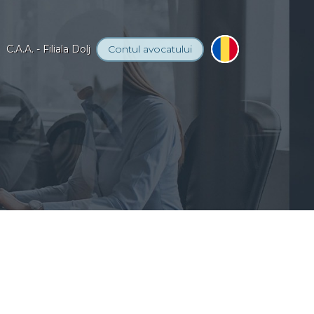
C.A.A. - Filiala Dolj
Contul
avocatului