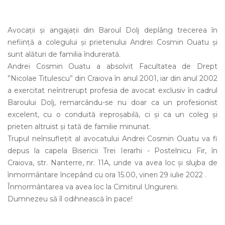
Avocații și angajații din Baroul Dolj deplâng trecerea în
neființă a colegului și prietenului Andrei Cosmin Ouatu și
sunt alături de familia îndurerată.
Andrei Cosmin Ouatu a absolvit Facultatea de Drept
”Nicolae Titulescu” din Craiova în anul 2001, iar din anul 2002
a exercitat neîntrerupt profesia de avocat exclusiv în cadrul
Baroului Dolj, remarcându-se nu doar ca un profesionist
excelent, cu o conduită ireproșabilă, ci și ca un coleg și
prieten altruist și tată de familie minunat.
Trupul neînsuflețit al avocatului Andrei Cosmin Ouatu va fi
depus la capela Bisericii Trei Ierarhi - Postelnicu Fir, în
Craiova, str. Nanterre, nr. 11A, unde va avea loc și slujba de
înmormântare începând cu ora 15.00, vineri 29 iulie 2022 .
Înmormântarea va avea loc la Cimitirul Ungureni.
Dumnezeu să îl odihnească în pace!