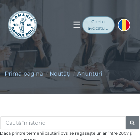
Contul
avocatului
Prima pagină
Noutăţi
Anunţuri
Dacă printre termenii căutării dvs. se regăseşte un an între 2007 şi