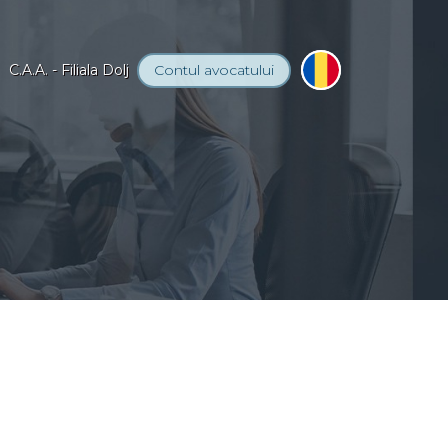
C.A.A. - Filiala Dolj
Contul
avocatului