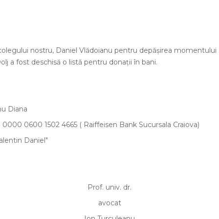
ii colegului nostru, Daniel Vlădoianu pentru depăşirea momentului 
olj a fost deschisă o listă pentru donaţii în bani.
anu Diana
 0000 0600 1502 4665 (
Raiffeisen Bank Sucursala Craiova)
lentin Daniel"
Prof. univ. dr.
avocat
Ion Turculeanu