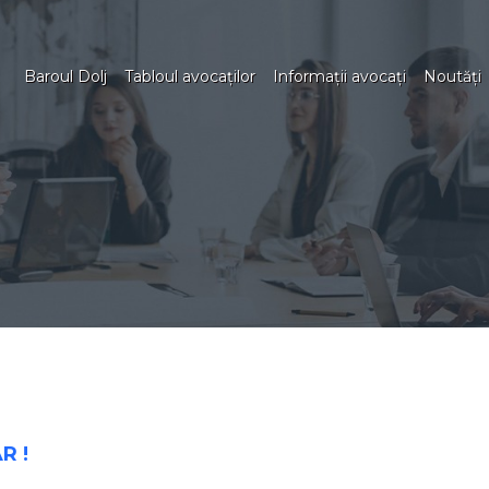
Baroul Dolj
Tabloul avocaţilor
Informaţii avocaţi
Noutăţi
R !