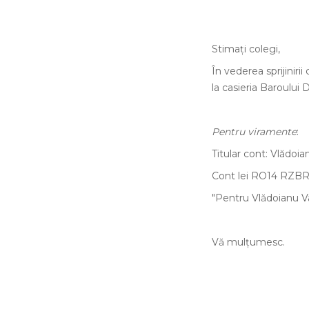
Stimaţi colegi,
În vederea sprijinir
la casieria Baroului D
Pentru viramente
:
Titular cont: Vlădoi
Cont lei RO14 RZBR
"Pentru Vlădoianu Va
Vă mulţumesc.