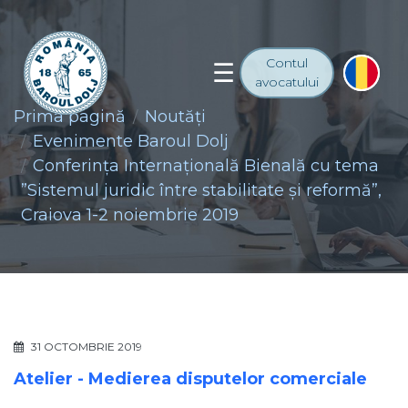
Contul
avocatului
Prima pagină
Noutăţi
Evenimente Baroul Dolj
Conferința Internațională Bienală cu tema
”Sistemul juridic între stabilitate și reformă”,
Craiova 1-2 noiembrie 2019
31 OCTOMBRIE 2019
Atelier - Medierea disputelor comerciale