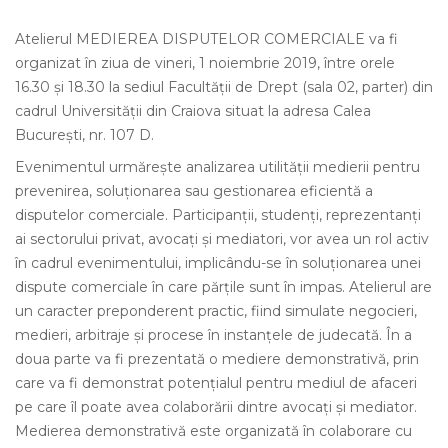
Atelierul MEDIEREA DISPUTELOR COMERCIALE va fi
organizat în ziua de vineri, 1 noiembrie 2019, între orele
16.30 și 18.30 la sediul Facultății de Drept (sala 02, parter) din
cadrul Universității din Craiova situat la adresa Calea
București, nr. 107 D.
Evenimentul urmărește analizarea utilității medierii pentru
prevenirea, soluționarea sau gestionarea eficientă a
disputelor comerciale. Participanții, studenți, reprezentanți
ai sectorului privat, avocați și mediatori, vor avea un rol activ
în cadrul evenimentului, implicându-se în soluționarea unei
dispute comerciale în care părțile sunt în impas. Atelierul are
un caracter preponderent practic, fiind simulate negocieri,
medieri, arbitraje și procese în instanțele de judecată. În a
doua parte va fi prezentată o mediere demonstrativă, prin
care va fi demonstrat potențialul pentru mediul de afaceri
pe care îl poate avea colaborării dintre avocați și mediator.
Medierea demonstrativă este organizată în colaborare cu