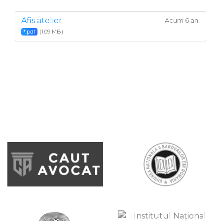
Afis atelier
Acum 6 ani
(1,09 MB)
*.pdf