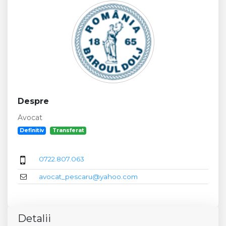
Despre
Avocat
Definitiv
Transferat
0722.807.063
avocat_pescaru@yahoo.com
Detalii