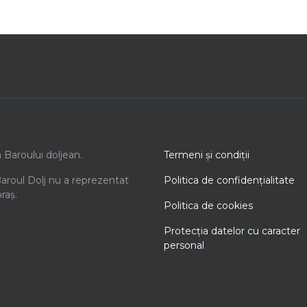
a Baroului doljean.
Termeni şi condiţii
Baroul Dolj nu a reprezentat
Politica de confidenţialitate
oraș.
Politica de cookies
Protecţia datelor cu caracter
personal