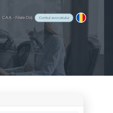
C.A.A. - Filiala Dolj
Contul
avocatului