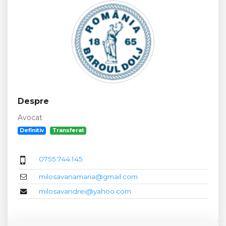
Despre
Avocat
Definitiv
Transferat
0755.744.145
milosavanamaria@gmail.com
milosavandrei@yahoo.com