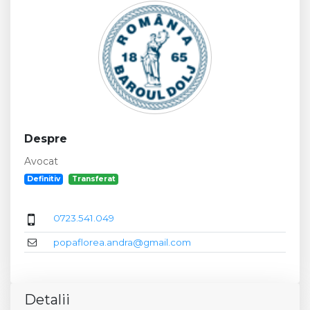
Despre
Avocat
Definitiv
Transferat
0723.541.049
popaflorea.andra@gmail.com
Detalii