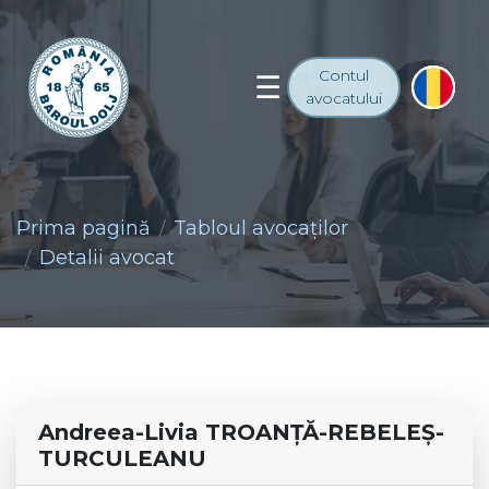
Contul
avocatului
Prima pagină
Tabloul avocaţilor
Detalii avocat
Andreea-Livia TROANŢĂ-REBELEŞ-
TURCULEANU