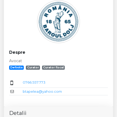
Despre
Avocat
Definitiv
Curator
Curator fiscal
0766.557.773
btapelea@yahoo.com
Detalii