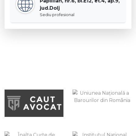
Papillian, nr.6, bl.E12, et.4, ap.9,
jud.Dolj
Sediu profesional