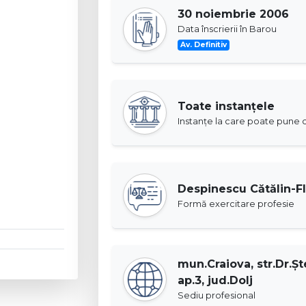
30 noiembrie 2006
Data înscrierii în Barou
Av. Definitiv
Toate instanţele
Instanţe la care poate pune c
Despinescu Cătălin-Fl
Formă exercitare profesie
mun.Craiova, str.Dr.Şte
ap.3, jud.Dolj
Sediu profesional