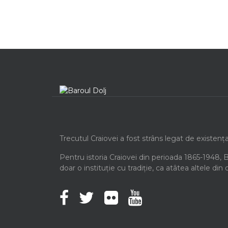
Trecutul Craiovei a fost strâns legat de existenț
Pentru istoria Craiovei din perioada 1865-1948, 
doar o instituție cu tradiție, ca atâtea altele din 