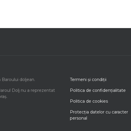
a Baroului doljean.
Termeni şi condiţii
Baroul Dolj nu a reprezentat
Politica de confidenţialitate
oraș.
Politica de cookies
Protecţia datelor cu caracter
personal