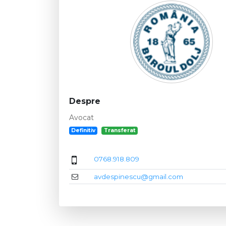
Despre
Avocat
Definitiv
Transferat
0768.918.809
avdespinescu@gmail.com