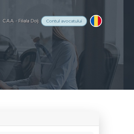
C.A.A. - Filiala Dolj
Contul
avocatului