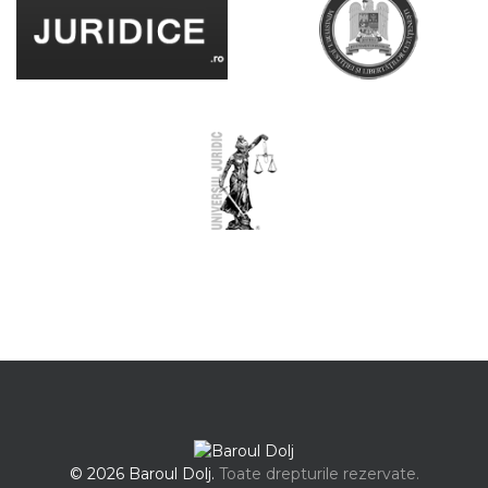
© 2026 Baroul Dolj.
Toate drepturile rezervate.