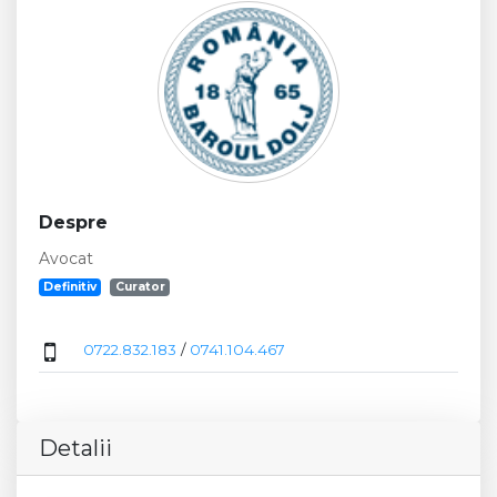
Despre
Avocat
Definitiv
Curator
0722.832.183
/
0741.104.467
Detalii