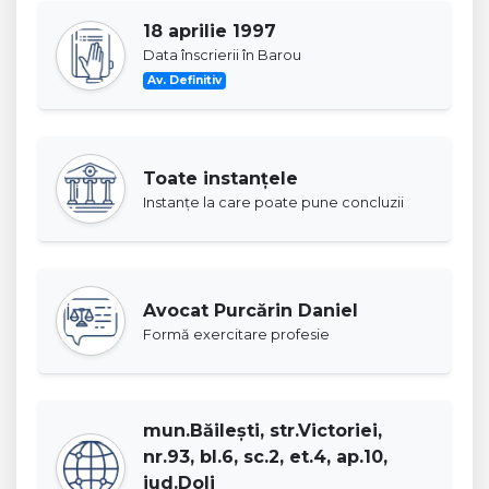
18 aprilie 1997
Data înscrierii în Barou
Av. Definitiv
Toate instanţele
Instanţe la care poate pune concluzii
Avocat Purcărin Daniel
Formă exercitare profesie
mun.Băileşti, str.Victoriei,
nr.93, bl.6, sc.2, et.4, ap.10,
jud.Dolj