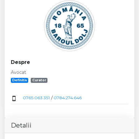
Despre
Avocat
Definitiv
Curator
0765.063.351
/
0784.274.646
Detalii