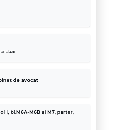
oncluzii
binet de avocat
l I, bl.M6A-M6B şi M7, parter,