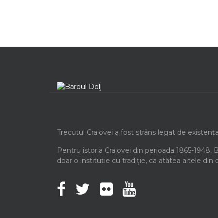
Trecutul Craiovei a fost strâns legat de existenț
Pentru istoria Craiovei din perioada 1865-1948, 
doar o instituție cu tradiție, ca atâtea altele din 