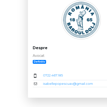
Despre
Avocat
Definitiv
0722.467.185
isabellepopescuav@gmail.com