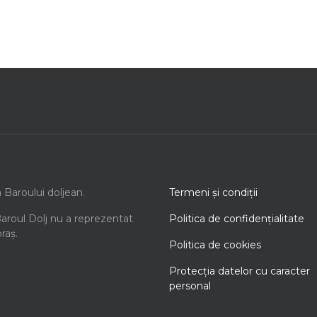
a Baroului doljean.
Termeni şi condiţii
Baroul Dolj nu a reprezentat
Politica de confidenţialitate
oraș.
Politica de cookies
Protecţia datelor cu caracter
personal