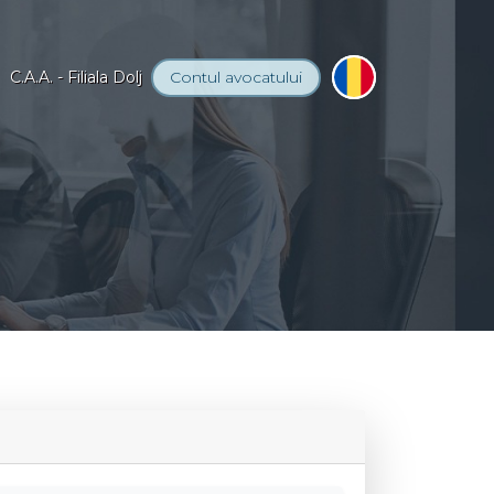
C.A.A. - Filiala Dolj
Contul
avocatului