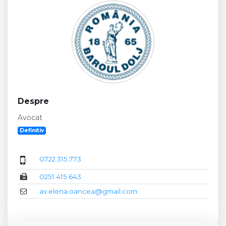
Despre
Avocat
Definitiv
0722.315.773
0251.415.643
av.elena.oancea@gmail.com