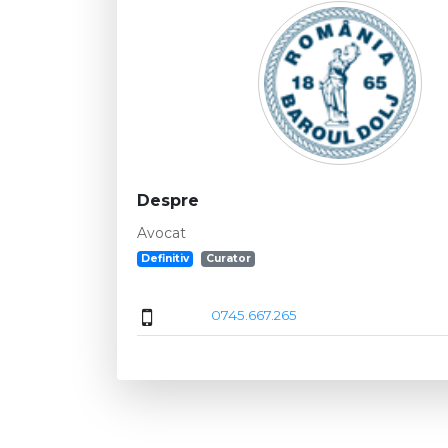
Despre
Avocat
Definitiv
Curator
0745.667.265