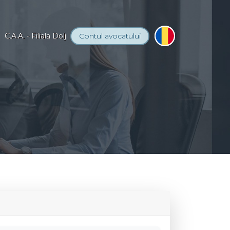
C.A.A. - Filiala Dolj
Contul
avocatului