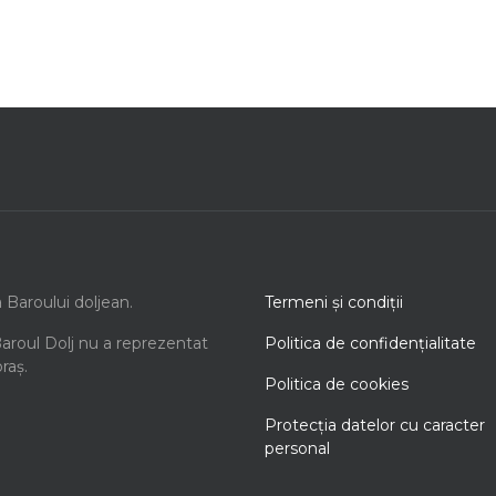
a Baroului doljean.
Termeni şi condiţii
Baroul Dolj nu a reprezentat
Politica de confidenţialitate
oraș.
Politica de cookies
Protecţia datelor cu caracter
personal