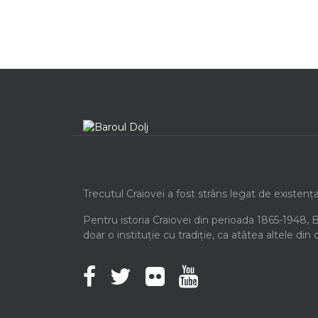
Trecutul Craiovei a fost strâns legat de existenț
Pentru istoria Craiovei din perioada 1865-1948, 
doar o instituție cu tradiție, ca atâtea altele din 