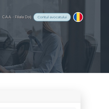
C.A.A. - Filiala Dolj
Contul
avocatului