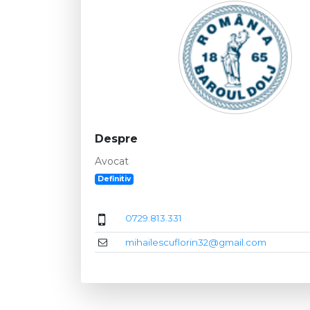
Despre
Avocat
Definitiv
0729.813.331
mihailescuflorin32@gmail.com