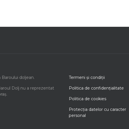
a Baroului doljean.
Termeni şi condiţii
Baroul Dolj nu a reprezentat
Politica de confidenţialitate
oraș.
Politica de cookies
Protecţia datelor cu caracter
personal