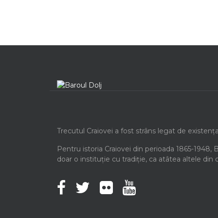
Trecutul Craiovei a fost strâns legat de existenț
Pentru istoria Craiovei din perioada 1865-1948, 
doar o instituție cu tradiție, ca atâtea altele din 