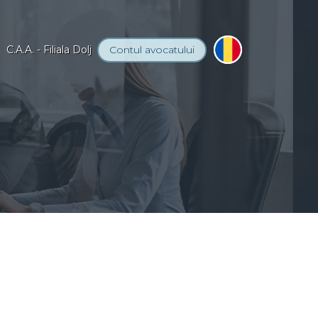
C.A.A. - Filiala Dolj
Contul
avocatului