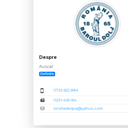
Despre
Avocat
Definitiv
0722.622.884
0251.418.164
ioneladespa@yahoo.com