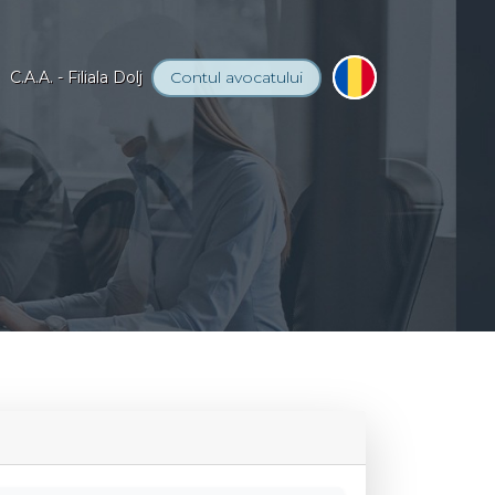
C.A.A. - Filiala Dolj
Contul
avocatului