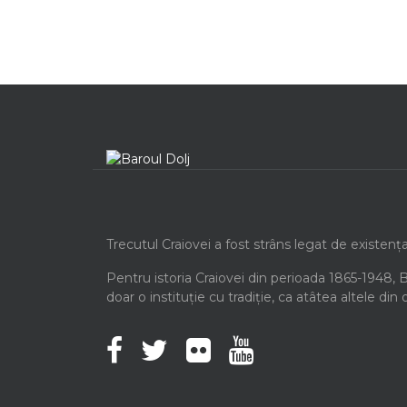
Trecutul Craiovei a fost strâns legat de existenț
Pentru istoria Craiovei din perioada 1865-1948, 
doar o instituție cu tradiție, ca atâtea altele din 