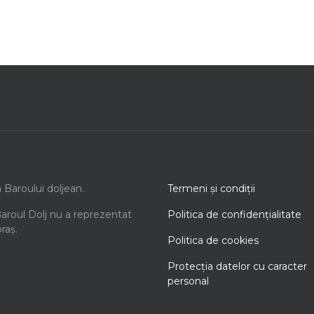
a Baroului doljean.
Termeni şi condiţii
Baroul Dolj nu a reprezentat
Politica de confidenţialitate
oraș.
Politica de cookies
Protecţia datelor cu caracter
personal