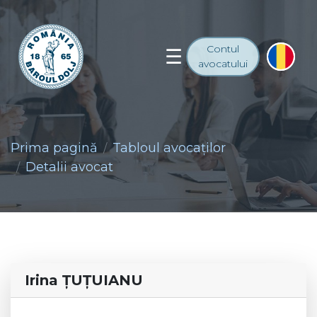
Contul
avocatului
Prima pagină
Tabloul avocaţilor
Detalii avocat
Irina ŢUŢUIANU