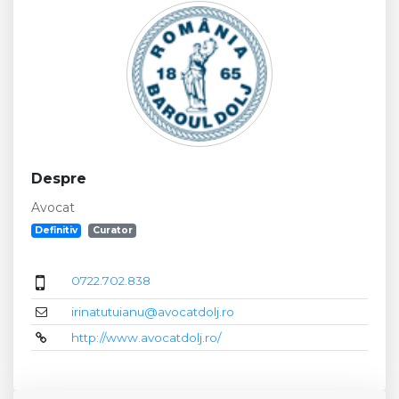
Despre
Avocat
Definitiv
Curator
0722.702.838
irinatutuianu@avocatdolj.ro
http://www.avocatdolj.ro/