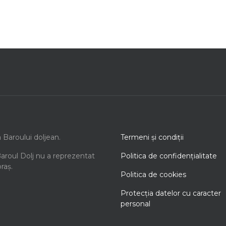
a Baroului doljean.
Termeni şi condiţii
Baroul Dolj nu a reprezentat
Politica de confidenţialitate
oraș.
Politica de cookies
Protecţia datelor cu caracter
personal