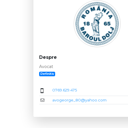
Despre
Avocat
Definitiv
0769.629.475
avogeorge_80@yahoo.com