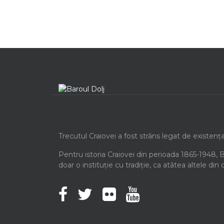
Trecutul Craiovei a fost strâns legat de existenț
Pentru istoria Craiovei din perioada 1865-1948, 
doar o instituție cu tradiție, ca atâtea altele din 