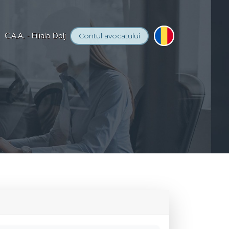
C.A.A. - Filiala Dolj
Contul
avocatului