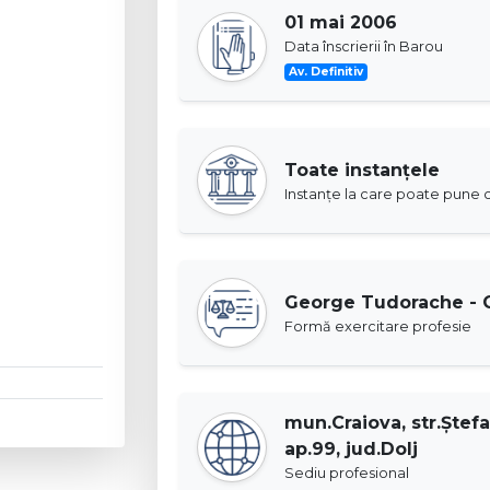
01 mai 2006
Data înscrierii în Barou
Av. Definitiv
Toate instanţele
Instanţe la care poate pune c
George Tudorache - 
Formă exercitare profesie
mun.Craiova, str.Ştefan
ap.99, jud.Dolj
Sediu profesional