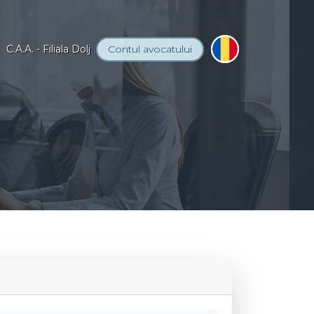
C.A.A. - Filiala Dolj
Contul
avocatului