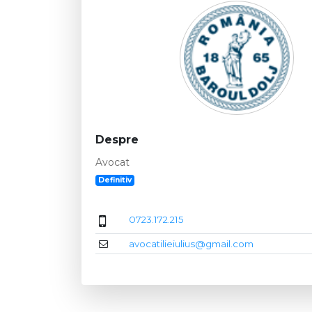
Despre
Avocat
Definitiv
0723.172.215
avocatilieiulius@gmail.com