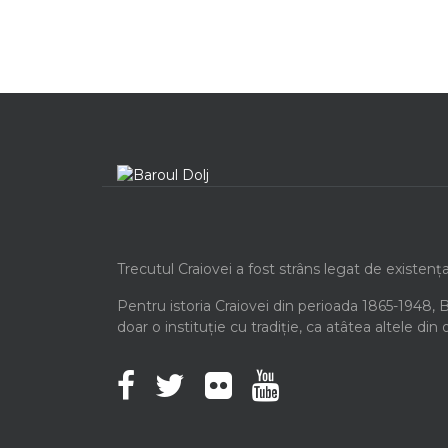
Trecutul Craiovei a fost strâns legat de existenț
Pentru istoria Craiovei din perioada 1865-1948, 
doar o instituție cu tradiție, ca atâtea altele din 