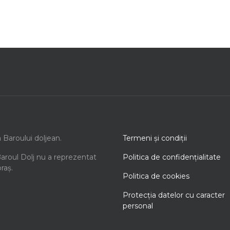
a Baroului doljean.
Termeni şi condiţii
Baroul Dolj nu a reprezentat
Politica de confidenţialitate
oraș.
Politica de cookies
Protecţia datelor cu caracter
personal