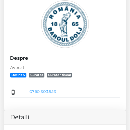
Despre
Avocat
Definitiv
Curator
Curator fiscal
0760.303.953
Detalii