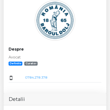
Despre
Avocat
Definitiv
Curator
0784.278.378
Detalii