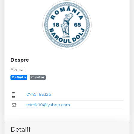
Despre
Avocat
Definitiv
Curator
0745.183.126
mierla10@yahoo.com
Detalii