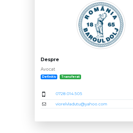
Despre
Avocat
Definitiv
Transferat
0728.014.505
viorelvladutu@yahoo.com