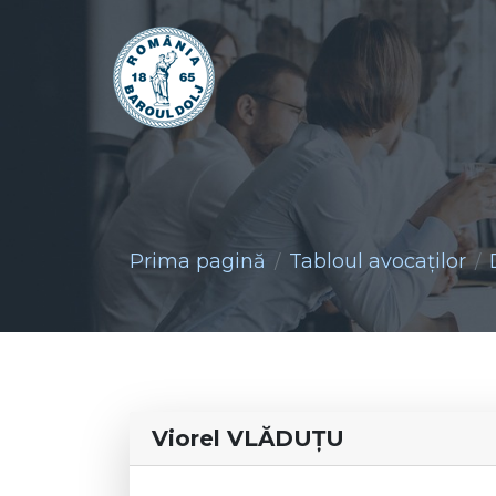
Prima pagină
Tabloul avocaţilor
Viorel VLĂDUŢU