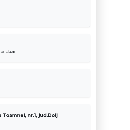
oncluzii
l
 Toamnei, nr.1, jud.Dolj