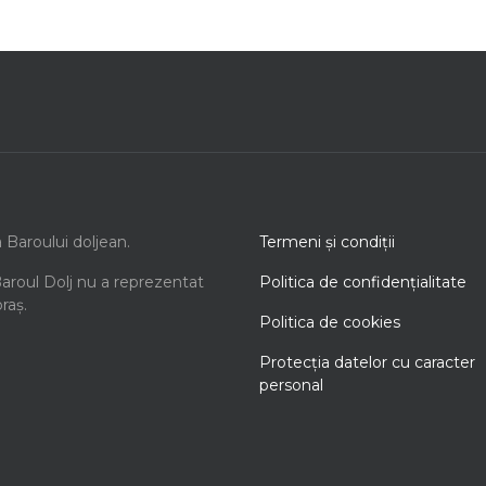
a Baroului doljean.
Termeni şi condiţii
Baroul Dolj nu a reprezentat
Politica de confidenţialitate
oraș.
Politica de cookies
Protecţia datelor cu caracter
personal