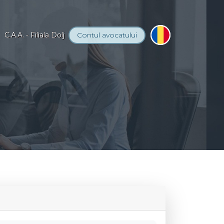
C.A.A. - Filiala Dolj
Contul
avocatului